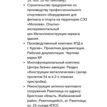
14, поз. 15 по Генплану).
Строительство предприятия по
производству профессионального
спортивного оборудования для
фитнеса и спорта на территории СЭЗ
«Могилев». Опытно-
экспериментальный
цех.Металлоконструкции каркаса
здания.
Производственный комплекс КПД в
г. Курске». Проектная документация.
Рабочая документация. Чертежи
марки КР.
Многофункциональный комплекс
Центра бизнес-авиации. Раздел
«Конструкции металлические» (ангар
пролетом 54 м и 2-х этажная
пристройка).
Реконструкция антенно-мачтового
сооружения Ракитница по адресу:
Брестская область, Жабинковский
район, Рикитницкийс/с, аг. Ракитница,
ул. 24 съезда КПСС.