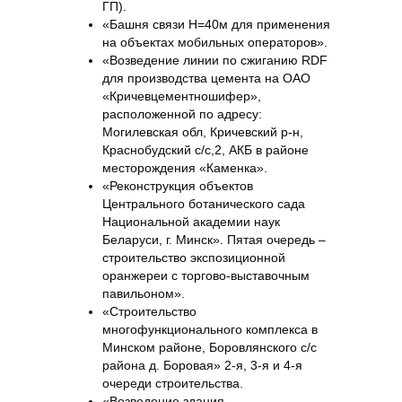
ГП).
«Башня связи Н=40м для применения
на объектах мобильных операторов».
«Возведение линии по сжиганию RDF
для производства цемента на ОАО
«Кричевцементношифер»,
расположенной по адресу:
Могилевская обл, Кричевский р-н,
Краснобудский с/с,2, АКБ в районе
месторождения «Каменка».
«Реконструкция объектов
Центрального ботанического сада
Национальной академии наук
Беларуси, г. Минск». Пятая очередь –
строительство экспозиционной
оранжереи с торгово-выставочным
павильоном».
«Строительство
многофункционального комплекса в
Минском районе, Боровлянского с/с
района д. Боровая» 2-я, 3-я и 4-я
очереди строительства.
«Возведение здания