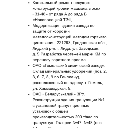
Капитальный ремонт несущих
конструкций кровли машзала в осях
«31-48» от ряда А до ряда Б
«Новополоцкой ТЭЦ.
Модернизация здания завода по
защите от коррозии
металлоконструкций методом горячего
цинкования: 221293, Гродненская обл.,
Лидский р-н, г. Лида, ул. Заводская,
д. 5.Разработка чертежей марки КМ по
переносу воротного проема.
ОАО «Гомельский химический завод».
Склад минеральных удобрений (поз. 2,
3, 6, 7, 8, 9 по Генплану),
расположенный по адресу: г. Гомель,
ул. Химзаводская, 5.
ОАО «Беларуськалий» 3РУ.
Реконструкция здания грануляции №1
с установкой грануляционных
установок с общей
производительностью 200 т/час по
грануляту». Галереи №47, №48 (поз.